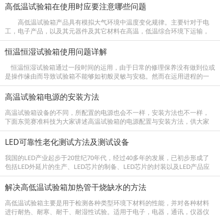
高低温试验箱在使用时应要注意哪些问题
高低温试验箱产品具有模拟大气环境中温度变化规律。主要针对于电
工，电子产品，以及其元器件及其它材料在高温，低温综合环境下运输，
使用时的适应性试验。用于产品设计，改进，鉴定及检验等环节。 高低温
试验箱适...
恒温恒湿试验箱使用问题详解
恒温恒湿试验箱通过一段时间的运用，由于日常的修理保养没有做到位或
是操作缘由而导致试验箱不能够如初般灵敏与安稳。然而在运用进程的一
系列处理，都需求依照相关规则进行处理，然后不依照相关规则处理会呈
现...
高温试验箱电源的安装方法
高温试验箱设备的不同，所配置的电源也会不一样，安装方法也不一样，
下面东莞赛准科技为大家讲述高温试验箱的电源配置与安装方法，供大家
参考： 1、配置电源之前请检查机器在运输过程中有无损坏，电源线有无破
损，机...
LED可靠性老化测试方法及测试设备
我国的LED产业起步于20世纪70年代，经过40多年的发展，已初步形成了
包括LED外延片的生产、LED芯片的制备、LED芯片的封装以及LED产品应
用在内的较为完整的产业链，目前已经跻身为世界范围内LED产业...
解决高低温试验箱加热管干烧缺水的方法
高低温试验箱主要是用于检测各种类型环境下材料的性能，并对各种材料
进行耐热、耐寒、耐干、耐湿性试验。适用于电子，电器，通讯，仪器仪